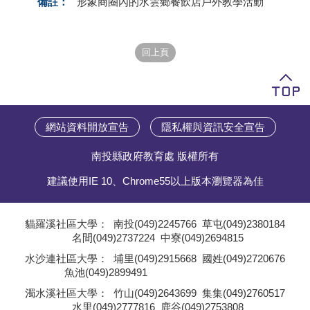
備註：
形象商圈內的水雲鄉餐飲店戶外教學活動
學員專區
教師專區
評委專區
校務行政
網站資料開放宣告
隱私權與資訊安全宣告
南投縣政府教育處 版權所有
建議使用IE 10、Chrome55以上版本瀏覽器為佳
貓羅溪社區大學：
南投(049)2245766
草屯(049)2380184
名間(049)2737224
中寮(049)2694815
;
水沙連社區大學：
埔里(049)2915668
國姓(049)2720676
魚池(049)2899491
;
濁水溪社區大學：
竹山(049)2643699
集集(049)2760517
水里(049)2777816
鹿谷(049)2753808