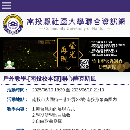
回首頁
關於社大
公佈欄
行事曆
最新活動
活動花絮
戶外教學-[南投校本部]開心薩克斯風
課程一覽表
活動時間：
2025/06/10 18:30 至 2025/06/10 21:10
志工與社團
活動地點：
南投市大同街一巷12弄28號-南投形象商圈內
社大學習Q&A
教學內容：
1.舞台魅力的展現方式
2.學期所學歌曲驗收
友站連結
3.自由歌曲發揮
網路選課