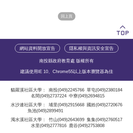
學員專區
教師專區
評委專區
校務行政
網站資料開放宣告
隱私權與資訊安全宣告
南投縣政府教育處 版權所有
建議使用IE 10、Chrome55以上版本瀏覽器為佳
貓羅溪社區大學：
南投(049)2245766
草屯(049)2380184
名間(049)2737224
中寮(049)2694815
;
水沙連社區大學：
埔里(049)2915668
國姓(049)2720676
魚池(049)2899491
;
濁水溪社區大學：
竹山(049)2643699
集集(049)2760517
水里(049)2777816
鹿谷(049)2753808