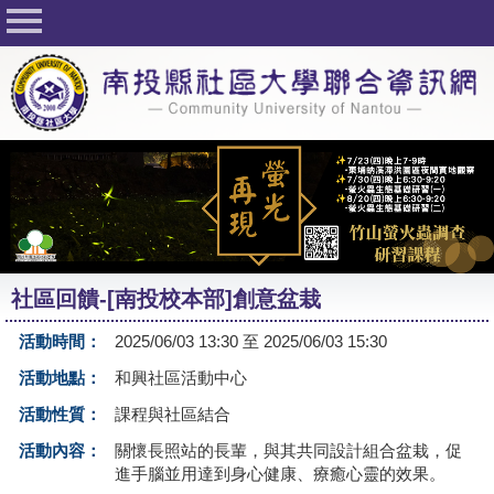
回首頁
關於社大
公佈欄
行事曆
最新活動
活動花絮
社區回饋-[南投校本部]創意盆栽
課程一覽表
活動時間：
2025/06/03 13:30 至 2025/06/03 15:30
志工與社團
活動地點：
和興社區活動中心
社大學習Q&A
活動性質：
課程與社區結合
友站連結
活動內容：
關懷長照站的長輩，與其共同設計組合盆栽，促
進手腦並用達到身心健康、療癒心靈的效果。
網路選課