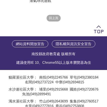
灌氣球玩遊戲
學員專區
教師專區
評委專區
校務行政
網站資料開放宣告
隱私權與資訊安全宣告
南投縣政府教育處 版權所有
建議使用IE 10、Chrome55以上版本瀏覽器為佳
貓羅溪社區大學：
南投(049)2245766
草屯(049)2380184
名間(049)2737224
中寮(049)2694815
;
水沙連社區大學：
埔里(049)2915668
國姓(049)2720676
魚池(049)2899491
;
濁水溪社區大學：
竹山(049)2643699
集集(049)2760517
水里(049)2777816
鹿谷(049)2753808