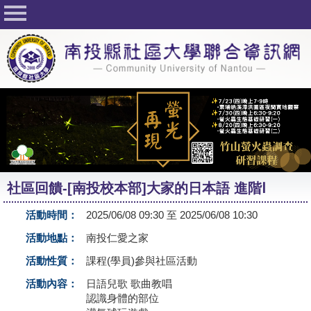
回首頁
關於社大
公佈欄
行事曆
最新活動
活動花絮
社區回饋-[南投校本部]大家的日本語 進階Ⅰ
課程一覽表
活動時間：
2025/06/08 09:30 至 2025/06/08 10:30
志工與社團
活動地點：
南投仁愛之家
社大學習Q&A
活動性質：
課程(學員)參與社區活動
友站連結
活動內容：
日語兒歌 歌曲教唱
認識身體的部位
網路選課