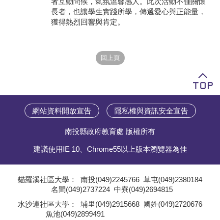
者互動問候，氣氛溫馨感人。此次活動不僅關懷
長者，也讓學生實踐所學，傳遞愛心與正能量，
學員專區
獲得熱烈回響與肯定。
教師專區
評委專區
校務行政
網站資料開放宣告
隱私權與資訊安全宣告
南投縣政府教育處 版權所有
建議使用IE 10、Chrome55以上版本瀏覽器為佳
貓羅溪社區大學：
南投(049)2245766
草屯(049)2380184
名間(049)2737224
中寮(049)2694815
;
水沙連社區大學：
埔里(049)2915668
國姓(049)2720676
魚池(049)2899491