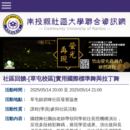
回首頁
關於社大
公佈欄
行事曆
最新活動
活動花絮
社區回饋-[草屯校區]實用國際標準舞與拉丁舞
課程一覽表
活動時間：
2025/05/14 20:00 至 2025/05/14 21:00
志工與社團
活動地點：
草屯鎮碧峰社區發展協會
社大學習Q&A
活動性質：
課程(學員)參與社區活動
友站連結
活動內容：
國標舞社團由老師帶領同學前往長照機構演出，
呈現多段精彩舞碼，展現學習成果。演出後與長
網路選課