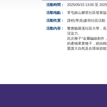
活動時間：
2025/05/15 13:00 至 2025
活動地點：
草屯鎮山腳里社區發展協
活動性質：
課程(學員)參與社區活動
活動內容：
響應貓羅溪社區大學，長
渲染力。
此次種子*金屬編線創作
的產物果實種子，經由棉
愛護大自然及在環保節能