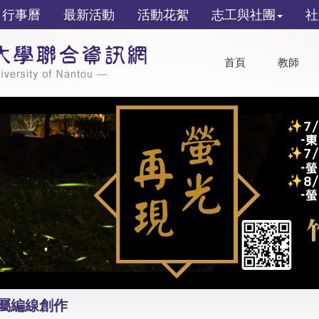
行事曆
最新活動
活動花絮
志工與社團
社
首頁
教師
金屬編線創作