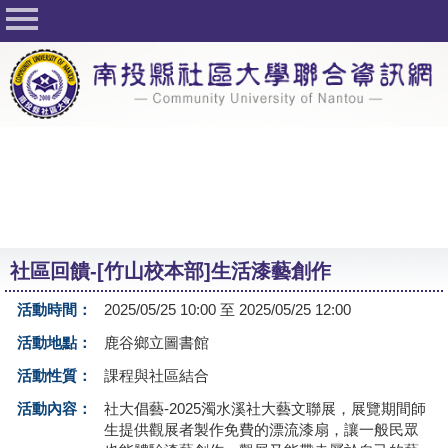
回首頁
關於社大
公佈欄
行事曆
最新活動
活動花絮
社區回饋-[竹山校本部]生活漆藝創作
課程一覽表
活動時間：
2025/05/25 10:00 至 2025/05/25 12:00
志工與社團
活動地點：
鹿谷鄉立圖書館
社大學習Q&A
活動性質：
課程與社區結合
友站連結
活動內容：
社大倡藝-2025濁水溪社大藝文聯展，展覽期間師
生提供觀展者製作免費的漂流漆扇，讓一般民眾
網路選課