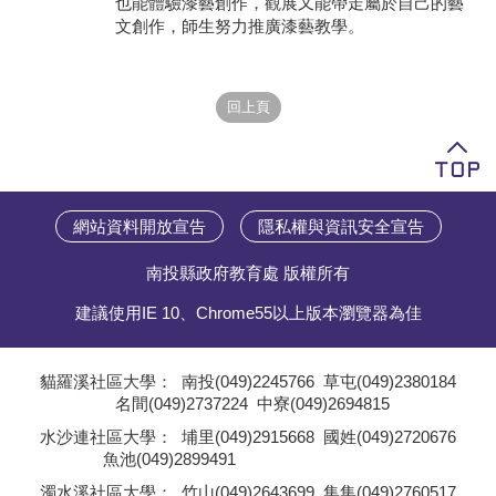
也能體驗漆藝創作，觀展又能帶走屬於自己的藝
文創作，師生努力推廣漆藝教學。
學員專區
教師專區
評委專區
校務行政
網站資料開放宣告
隱私權與資訊安全宣告
南投縣政府教育處 版權所有
建議使用IE 10、Chrome55以上版本瀏覽器為佳
貓羅溪社區大學：
南投(049)2245766
草屯(049)2380184
名間(049)2737224
中寮(049)2694815
;
水沙連社區大學：
埔里(049)2915668
國姓(049)2720676
魚池(049)2899491
;
濁水溪社區大學：
竹山(049)2643699
集集(049)2760517