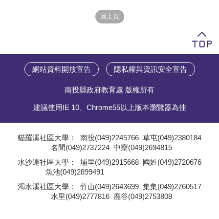
學員專區
教師專區
評委專區
網站資料開放宣告
隱私權與資訊安全宣告
校務行政
南投縣政府教育處 版權所有
建議使用IE 10、Chrome55以上版本瀏覽器為佳
貓羅溪社區大學：
南投(049)2245766
草屯(049)2380184
名間(049)2737224
中寮(049)2694815
;
水沙連社區大學：
埔里(049)2915668
國姓(049)2720676
魚池(049)2899491
;
濁水溪社區大學：
竹山(049)2643699
集集(049)2760517
水里(049)2777816
鹿谷(049)2753808