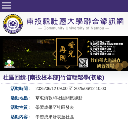
回首頁
關於社大
公佈欄
行事曆
最新活動
活動花絮
社區回饋-[南投校本部]竹笛輕鬆學(初級)
課程一覽表
活動時間：
2025/06/12 09:00 至 2025/06/12 10:00
志工與社團
活動地點：
草屯鎮敦和社區關懷據點
社大學習Q&A
活動性質：
學習成果至社區發表
友站連結
活動內容：
學習成果發表至社區
網路選課