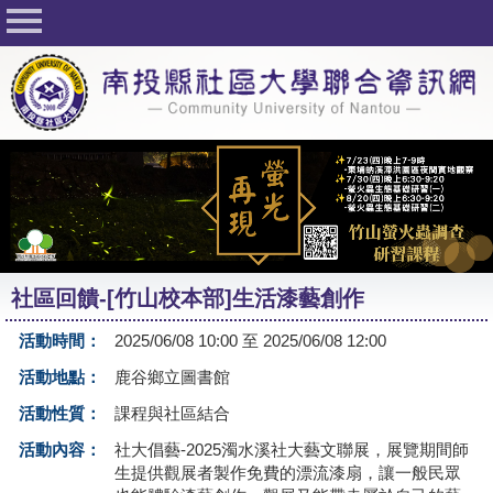
回首頁
關於社大
公佈欄
行事曆
最新活動
活動花絮
社區回饋-[竹山校本部]生活漆藝創作
課程一覽表
活動時間：
2025/06/08 10:00 至 2025/06/08 12:00
志工與社團
活動地點：
鹿谷鄉立圖書館
社大學習Q&A
活動性質：
課程與社區結合
友站連結
活動內容：
社大倡藝-2025濁水溪社大藝文聯展，展覽期間師
生提供觀展者製作免費的漂流漆扇，讓一般民眾
網路選課