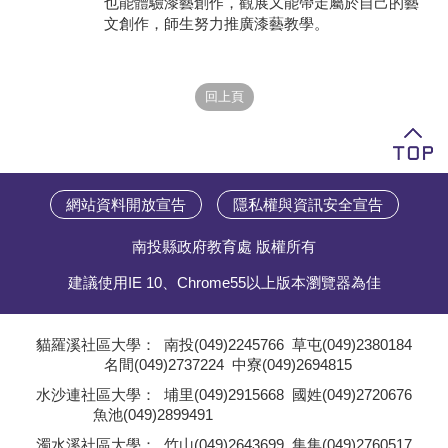
也能體驗漆藝創作，觀展又能帶走屬於自己的藝
文創作，師生努力推廣漆藝教學。
學員專區
教師專區
評委專區
校務行政
網站資料開放宣告
隱私權與資訊安全宣告
南投縣政府教育處 版權所有
建議使用IE 10、Chrome55以上版本瀏覽器為佳
貓羅溪社區大學：
南投(049)2245766
草屯(049)2380184
名間(049)2737224
中寮(049)2694815
;
水沙連社區大學：
埔里(049)2915668
國姓(049)2720676
魚池(049)2899491
;
濁水溪社區大學：
竹山(049)2643699
集集(049)2760517