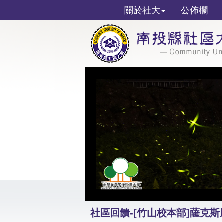
關於社大
公佈欄
社區回饋-[竹山校本部]薩克斯