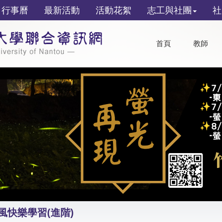
行事曆
最新活動
活動花絮
志工與社團
社
首頁
教師
風快樂學習(進階)