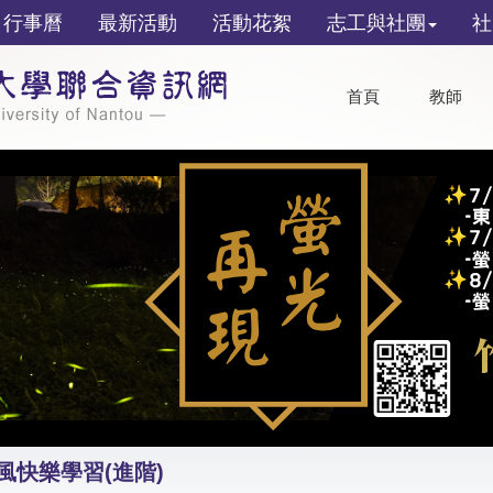
行事曆
最新活動
活動花絮
志工與社團
社
首頁
教師
風快樂學習(進階)