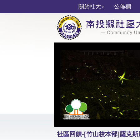
關於社大
公佈欄
社區回饋-[竹山校本部]薩克斯