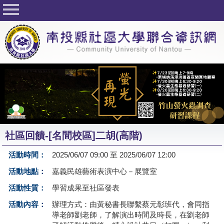
回首頁
關於社大
公佈欄
行事曆
最新活動
活動花絮
社區回饋-[名間校區]二胡(高階)
課程一覽表
活動時間：
2025/06/07 09:00 至 2025/06/07 12:00
志工與社團
活動地點：
嘉義民雄藝術表演中心－展覽室
社大學習Q&A
活動性質：
學習成果至社區發表
友站連結
活動內容：
辦理方式：由黃秘書長聯繫蔡元彰班代，會同指
導老師劉老師，了解演出時間及時長，在劉老師
網路選課