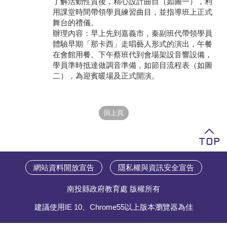
了解活動性質後，精心設計曲目（如圖一），利
用課堂時間帶領學員練習曲目，並指導班上正式
學員專區
舞台的禮儀。
辦理內容：早上先到嘉義市，秦副班代帶領學員
教師專區
體驗早期「那卡西」走唱藝人形式的演出，午餐
在會館用餐。下午蔡班代到會場架設音響設備，
評委專區
學員準時抵達做調音準備，如節目流程表（如圖
二），為迎賓暖場及正式開演。
校務行政
網站資料開放宣告
隱私權與資訊安全宣告
南投縣政府教育處 版權所有
建議使用IE 10、Chrome55以上版本瀏覽器為佳