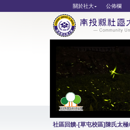
關於社大
公佈欄
社區回饋-[草屯校區]陳氏太極