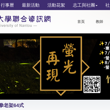
行事曆
最新活動
活動花絮
志工與社團
社
首頁
教師
拳老架64式