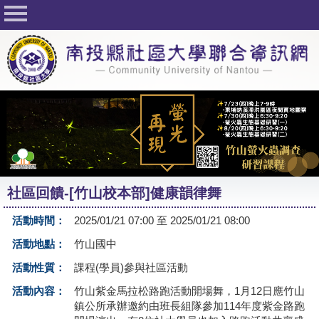
回首頁
關於社大
公佈欄
行事曆
最新活動
活動花絮
社區回饋-[竹山校本部]健康韻律舞
課程一覽表
活動時間：
2025/01/21 07:00 至 2025/01/21 08:00
志工與社團
活動地點：
竹山國中
社大學習Q&A
活動性質：
課程(學員)參與社區活動
友站連結
活動內容：
竹山紫金馬拉松路跑活動開場舞，1月12日應竹山
鎮公所承辦邀約由班長組隊參加114年度紫金路跑
網路選課