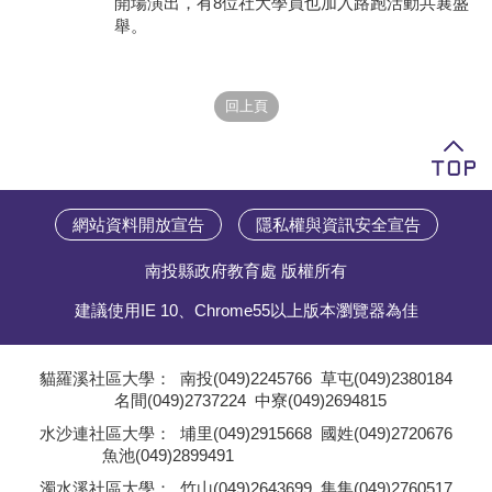
開場演出，有8位社大學員也加入路跑活動共襄盛
舉。
學員專區
教師專區
評委專區
校務行政
網站資料開放宣告
隱私權與資訊安全宣告
南投縣政府教育處 版權所有
建議使用IE 10、Chrome55以上版本瀏覽器為佳
貓羅溪社區大學：
南投(049)2245766
草屯(049)2380184
名間(049)2737224
中寮(049)2694815
;
水沙連社區大學：
埔里(049)2915668
國姓(049)2720676
魚池(049)2899491
;
濁水溪社區大學：
竹山(049)2643699
集集(049)2760517