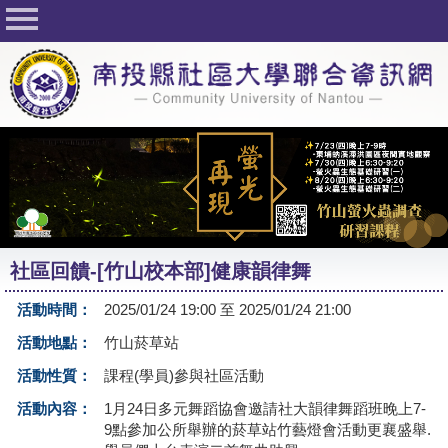
回首頁
關於社大
公佈欄
行事曆
最新活動
活動花絮
社區回饋-[竹山校本部]健康韻律舞
課程一覽表
活動時間：
2025/01/24 19:00 至 2025/01/24 21:00
志工與社團
活動地點：
竹山菸草站
社大學習Q&A
活動性質：
課程(學員)參與社區活動
友站連結
活動內容：
1月24日多元舞蹈協會邀請社大韻律舞蹈班晚上7-
9點參加公所舉辦的菸草站竹藝燈會活動更襄盛舉.
網路選課