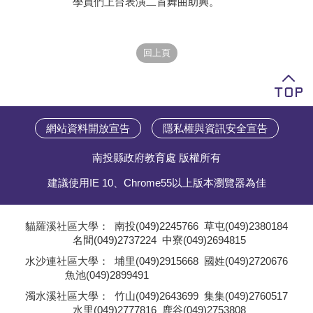
學員們上台表演二首舞曲助興。
學員專區
教師專區
評委專區
校務行政
網站資料開放宣告
隱私權與資訊安全宣告
南投縣政府教育處 版權所有
建議使用IE 10、Chrome55以上版本瀏覽器為佳
貓羅溪社區大學：
南投(049)2245766
草屯(049)2380184
名間(049)2737224
中寮(049)2694815
;
水沙連社區大學：
埔里(049)2915668
國姓(049)2720676
魚池(049)2899491
;
濁水溪社區大學：
竹山(049)2643699
集集(049)2760517
水里(049)2777816
鹿谷(049)2753808