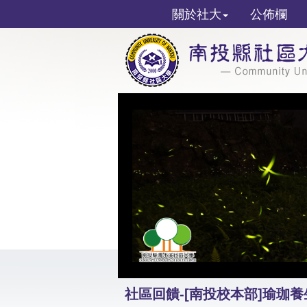
關於社大
公佈欄
社區回饋-[南投校本部]瑜珈養