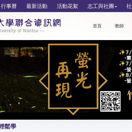
行事曆
最新活動
活動花絮
志工與社團
社
首頁
教師
琴輕鬆學