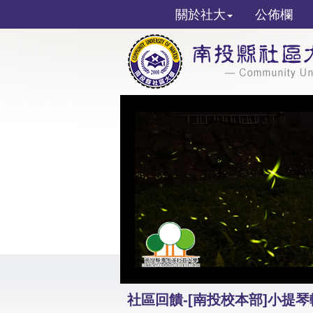
關於社大
公佈欄
社區回饋-[南投校本部]小提