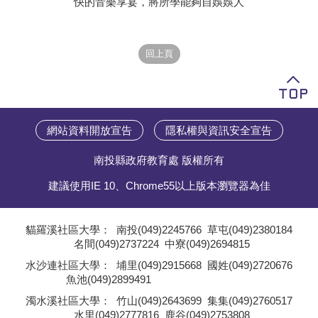
快的音樂享宴，將所學能夠自娛娛人
學員專區
教師專區
評委專區
校務行政
網站資料開放宣告
隱私權與資訊安全宣告
南投縣政府教育處 版權所有
建議使用IE 10、Chrome55以上版本瀏覽器為佳
貓羅溪社區大學：
南投(049)2245766
草屯(049)2380184
名間(049)2737224
中寮(049)2694815
;
水沙連社區大學：
埔里(049)2915668
國姓(049)2720676
魚池(049)2899491
;
濁水溪社區大學：
竹山(049)2643699
集集(049)2760517
水里(049)2777816
鹿谷(049)2753808