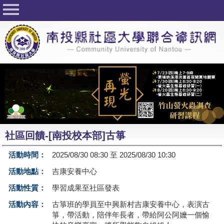
回首頁
關於社大
公佈欄
行事曆
最新活動
活動花絮
社區回饋-[南投校本部]古箏
課程一覽表
活動時間：
2025/08/30 08:30 至 2025/08/30 10:30
志工與社團
活動地點：
吉康安養中心
社大學習Q&A
活動性質：
學習成果至社區發表
友站連結
活動內容：
古箏班的學員至中興新村吉康安養中心，表演古
箏，帶活動，陪伴年長者，帶給阿公阿嬤一個愉
網路選課