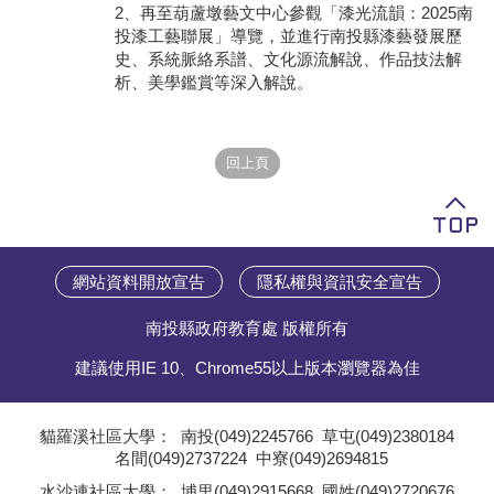
2、再至葫蘆墩藝文中心參觀「漆光流韻：2025南
投漆工藝聯展」導覽，並進行南投縣漆藝發展歷
學員專區
史、系統脈絡系譜、文化源流解說、作品技法解
析、美學鑑賞等深入解說。
教師專區
評委專區
校務行政
網站資料開放宣告
隱私權與資訊安全宣告
南投縣政府教育處 版權所有
建議使用IE 10、Chrome55以上版本瀏覽器為佳
貓羅溪社區大學：
南投(049)2245766
草屯(049)2380184
名間(049)2737224
中寮(049)2694815
;
水沙連社區大學：
埔里(049)2915668
國姓(049)2720676