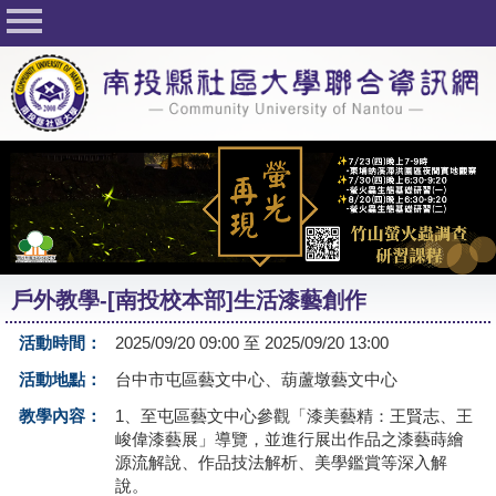
回首頁
關於社大
公佈欄
行事曆
最新活動
活動花絮
戶外教學-[南投校本部]生活漆藝創作
課程一覽表
活動時間：
2025/09/20 09:00 至 2025/09/20 13:00
志工與社團
活動地點：
台中市屯區藝文中心、葫蘆墩藝文中心
社大學習Q&A
教學內容：
1、至屯區藝文中心參觀「漆美藝精：王賢志、王
峻偉漆藝展」導覽，並進行展出作品之漆藝蒔繪
友站連結
源流解說、作品技法解析、美學鑑賞等深入解
說。
網路選課