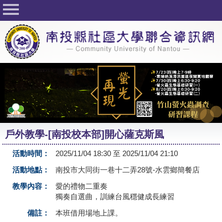
回首頁
關於社大
公佈欄
行事曆
最新活動
活動花絮
戶外教學-[南投校本部]開心薩克斯風
課程一覽表
活動時間：
2025/11/04 18:30 至 2025/11/04 21:10
志工與社團
活動地點：
南投市大同街一巷十二弄28號-水雲鄉簡餐店
社大學習Q&A
教學內容：
愛的禮物二重奏
獨奏自選曲，訓練台風穩健成長練習
友站連結
備註：
本班借用場地上課。
網路選課