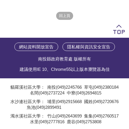
學員專區
教師專區
評委專區
校務行政
網站資料開放宣告
隱私權與資訊安全宣告
南投縣政府教育處 版權所有
建議使用IE 10、Chrome55以上版本瀏覽器為佳
貓羅溪社區大學：
南投(049)2245766
草屯(049)2380184
名間(049)2737224
中寮(049)2694815
;
水沙連社區大學：
埔里(049)2915668
國姓(049)2720676
魚池(049)2899491
;
濁水溪社區大學：
竹山(049)2643699
集集(049)2760517
水里(049)2777816
鹿谷(049)2753808