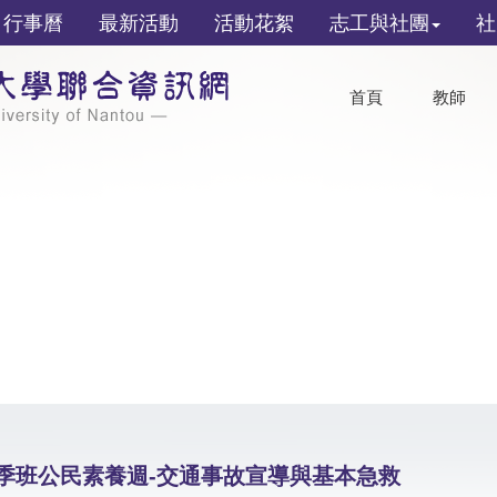
行事曆
最新活動
活動花絮
志工與社團
社
首頁
教師
秋季班公民素養週-交通事故宣導與基本急救