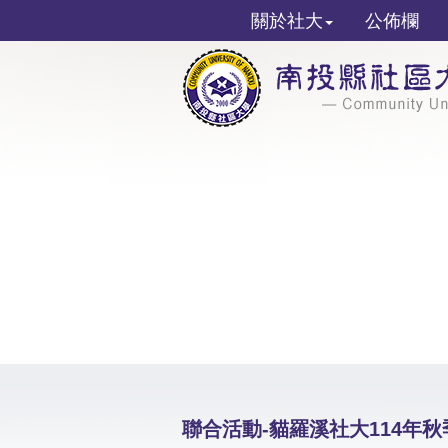
關於社大
公佈欄
聯合活動-貓羅溪社大114年