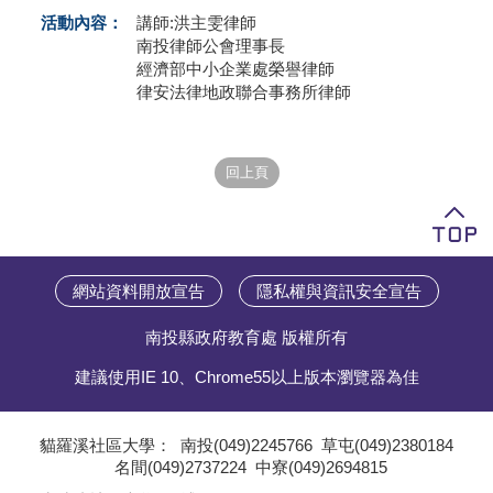
活動內容：
講師:洪主雯律師
學員專區
南投律師公會理事長
經濟部中小企業處榮譽律師
教師專區
律安法律地政聯合事務所律師
評委專區
校務行政
網站資料開放宣告
隱私權與資訊安全宣告
南投縣政府教育處 版權所有
建議使用IE 10、Chrome55以上版本瀏覽器為佳
貓羅溪社區大學：
南投(049)2245766
草屯(049)2380184
名間(049)2737224
中寮(049)2694815
;