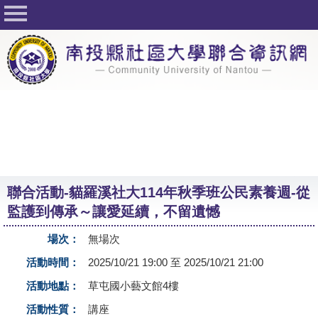
回首頁
關於社大
公佈欄
行事曆
最新活動
活動花絮
聯合活動-貓羅溪社大114年秋季班公民素養週-從
課程一覽表
監護到傳承～讓愛延續，不留遺憾
志工與社團
場次：
無場次
社大學習Q&A
活動時間：
2025/10/21 19:00 至 2025/10/21 21:00
友站連結
活動地點：
草屯國小藝文館4樓
活動性質：
講座
網路選課