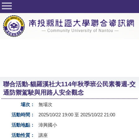
回首頁
關於社大
公佈欄
行事曆
最新活動
活動花絮
聯合活動-貓羅溪社大114年秋季班公民素養週-交
課程一覽表
通防禦駕駛與用路人安全觀念
志工與社團
場次：
無場次
社大學習Q&A
活動時間：
2025/10/22 19:00 至 2025/10/22 21:00
友站連結
活動地點：
漳興國小
活動性質：
講座
網路選課