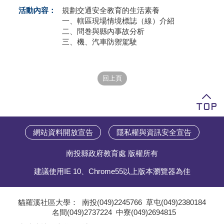
活動內容：
規劃交通安全教育的生活素養
學員專區
一、轄區現場情境標誌（線）介紹
二、問巻與縣內事故分析
教師專區
三、機、汽車防禦駕駛
評委專區
校務行政
網站資料開放宣告
隱私權與資訊安全宣告
南投縣政府教育處 版權所有
建議使用IE 10、Chrome55以上版本瀏覽器為佳
貓羅溪社區大學：
南投(049)2245766
草屯(049)2380184
名間(049)2737224
中寮(049)2694815
;