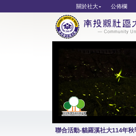
關於社大
公佈欄
聯合活動-貓羅溪社大114年