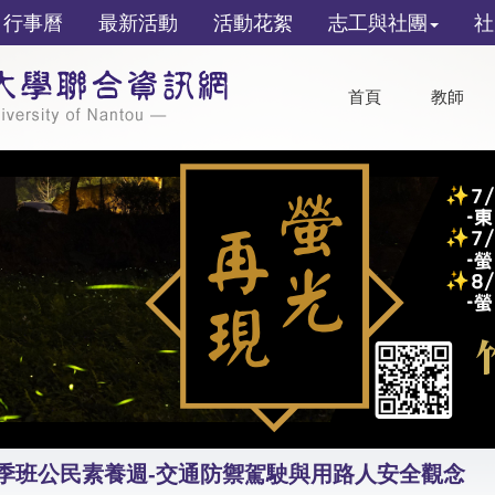
行事曆
最新活動
活動花絮
志工與社團
社
首頁
教師
秋季班公民素養週-交通防禦駕駛與用路人安全觀念