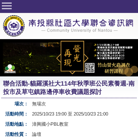
回首頁
關於社大
公佈欄
行事曆
最新活動
活動花絮
聯合活動-貓羅溪社大114年秋季班公民素養週-南
課程一覽表
投市及草屯鎮路邊停車收費議題探討
志工與社團
場次：
無場次
社大學習Q&A
活動時間：
2025/10/23 19:00 至 2025/10/23 21:00
友站連結
活動地點：
漳興國小PBL教室
活動性質：
論壇
網路選課