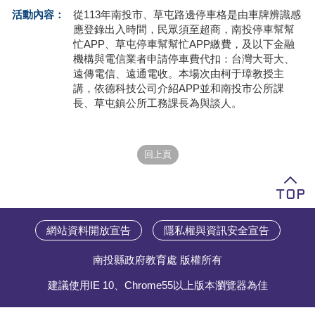
活動內容：
從113年南投市、草屯路邊停車格是由車牌辨識感
學員專區
應登錄出入時間，民眾須至超商，南投停車幫幫
忙APP、草屯停車幫幫忙APP繳費，及以下金融
教師專區
機構與電信業者申請停車費代扣：台灣大哥大、
遠傳電信、遠通電收。本場次由柯于璋教授主
評委專區
講，依德科技公司介紹APP並和南投市公所課
長、草屯鎮公所工務課長為與談人。
校務行政
網站資料開放宣告
隱私權與資訊安全宣告
南投縣政府教育處 版權所有
建議使用IE 10、Chrome55以上版本瀏覽器為佳