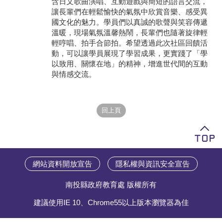
含日文歌曲演唱、互動遊戲與簡短的語言交流，
讓長輩們在輕鬆愉快的氣氛中欣賞音樂、感受異
學員專區
國文化的魅力。學員們以真誠的歌聲與笑容傳遞
溫暖，現場氣氛溫馨熱鬧，長輩們也隨著旋律輕
教師專區
輕哼唱、拍手合節拍。希望透過此次社區回饋活
動，可以讓學員展現了學習成果，更實踐了「學
評委專區
以致用、關懷在地」的精神，增進世代間的互動
與情感交流。
校務行政
網站資料開放宣告
隱私權與資訊安全宣告
南投縣政府教育處 版權所有
建議使用IE 10、Chrome55以上版本瀏覽器為佳