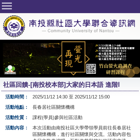
回首頁
關於社大
公佈欄
行事曆
最新活動
活動花絮
社區回饋-[南投校本部]大家的日本語 進階Ⅰ
課程一覽表
活動時間：
2025/11/12 14:30 至 2025/11/12 15:00
志工與社團
活動地點：
長春居社區關懷機構
社大學習Q&A
活動性質：
課程(學員)參與社區活動
友站連結
活動內容：
本次活動由南投社區大學帶領學員前往長春居社
區關懷機構，進行社區關懷與交流。活動內容包
網路選課