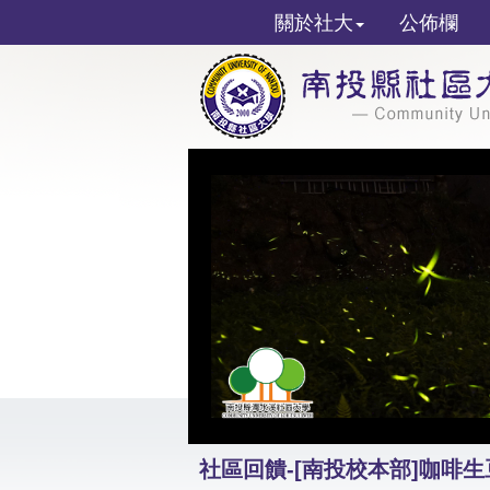
關於社大
公佈欄
社區回饋-[南投校本部]咖啡