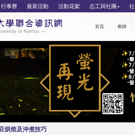
行事曆
最新活動
活動花絮
志工與社團
社
首頁
教師
生豆烘焙及沖煮技巧