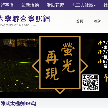
行事曆
最新活動
活動花絮
志工與社團
社
首頁
教師
(陳式太極劍49式)