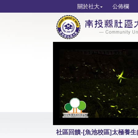
關於社大
公佈欄
社區回饋-[魚池校區]太極養生