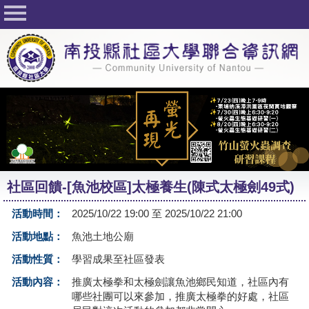
回首頁
關於社大
公佈欄
行事曆
最新活動
活動花絮
社區回饋-[魚池校區]太極養生(陳式太極劍49式)
課程一覽表
活動時間：
2025/10/22 19:00 至 2025/10/22 21:00
志工與社團
活動地點：
魚池土地公廟
社大學習Q&A
活動性質：
學習成果至社區發表
友站連結
活動內容：
推廣太極拳和太極劍讓魚池鄉民知道，社區內有
哪些社團可以來參加，推廣太極拳的好處，社區
網路選課