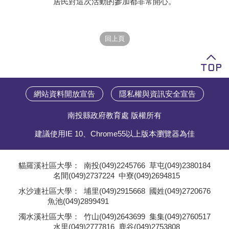
居民對這次活動的參加都非常開心。
學員專區
教師專區
評委專區
校務行政
網站資料開放宣告
隱私權與資訊安全宣告
南投縣政府教育處 版權所有
建議使用IE 10、Chrome55以上版本瀏覽器為佳
貓羅溪社區大學：
南投(049)2245766
草屯(049)2380184
名間(049)2737224
中寮(049)2694815
;
水沙連社區大學：
埔里(049)2915668
國姓(049)2720676
魚池(049)2899491
;
濁水溪社區大學：
竹山(049)2643699
集集(049)2760517
水里(049)2777816
鹿谷(049)2753808