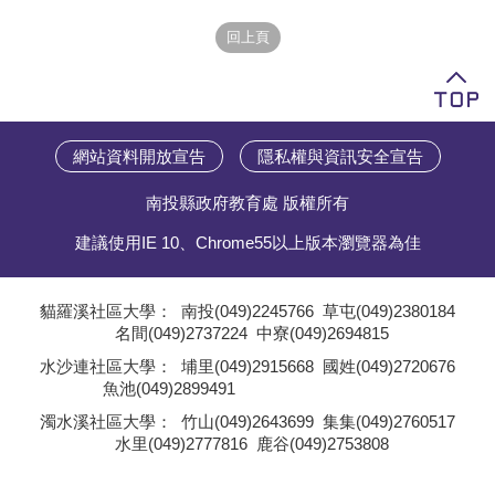
學員專區
教師專區
評委專區
網站資料開放宣告
隱私權與資訊安全宣告
校務行政
南投縣政府教育處 版權所有
建議使用IE 10、Chrome55以上版本瀏覽器為佳
貓羅溪社區大學：
南投(049)2245766
草屯(049)2380184
名間(049)2737224
中寮(049)2694815
;
水沙連社區大學：
埔里(049)2915668
國姓(049)2720676
魚池(049)2899491
;
濁水溪社區大學：
竹山(049)2643699
集集(049)2760517
水里(049)2777816
鹿谷(049)2753808