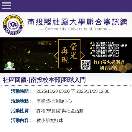
回首頁
關於社大
公佈欄
行事曆
最新活動
活動花絮
社區回饋-[南投校本部]羽球入門
課程一覽表
活動時間：
2025/11/29 09:00 至 2025/11/29 12:00
志工與社團
活動地點：
平和國小活動中心
社大學習Q&A
活動性質：
課程(學員)參與社區活動
友站連結
活動內容：
教小朋友打球
網路選課