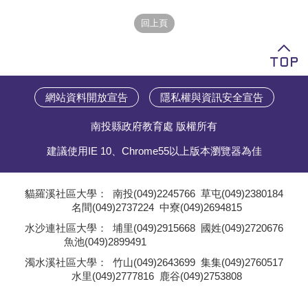
學員專區
教師專區
評委專區
網站資料開放宣告
隱私權與資訊安全宣告
校務行政
南投縣政府教育處 版權所有
建議使用IE 10、Chrome55以上版本瀏覽器為佳
貓羅溪社區大學：
南投(049)2245766
草屯(049)2380184
名間(049)2737224
中寮(049)2694815
;
水沙連社區大學：
埔里(049)2915668
國姓(049)2720676
魚池(049)2899491
;
濁水溪社區大學：
竹山(049)2643699
集集(049)2760517
水里(049)2777816
鹿谷(049)2753808