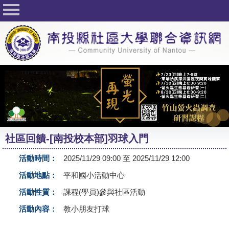
回首頁
關於社大
公佈欄
行事曆
最新活動
活動花絮
社區回饋-[南投校本部]羽球入門
課程一覽表
活動時間：
2025/11/29 09:00 至 2025/11/29 12:00
志工與社團
活動地點：
平和國小活動中心
社大學習Q&A
活動性質：
課程(學員)參與社區活動
友站連結
活動內容：
教小朋友打球
網路選課