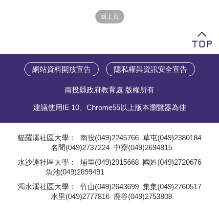
學員專區
教師專區
評委專區
網站資料開放宣告
隱私權與資訊安全宣告
校務行政
南投縣政府教育處 版權所有
建議使用IE 10、Chrome55以上版本瀏覽器為佳
貓羅溪社區大學：
南投(049)2245766
草屯(049)2380184
名間(049)2737224
中寮(049)2694815
;
水沙連社區大學：
埔里(049)2915668
國姓(049)2720676
魚池(049)2899491
;
濁水溪社區大學：
竹山(049)2643699
集集(049)2760517
水里(049)2777816
鹿谷(049)2753808