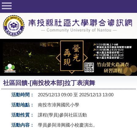
回首頁
關於社大
公佈欄
行事曆
最新活動
活動花絮
社區回饋-[南投校本部]拉丁表演舞
課程一覽表
活動時間：
2025/12/13 09:00 至 2025/12/13 13:00
志工與社團
活動地點：
南投市漳興國民小學
社大學習Q&A
活動性質：
課程(學員)參與社區活動
友站連結
活動內容：
學員參與漳興國小校慶演出。
網路選課