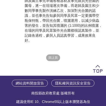
師及園主事先準備各種器材及事先購買光合菌的
菌母，逐一在現場逐次準備，而老師及園主和少
學員專區
數同學事先製作演練乙次，加深對光合菌的認
識，並也事先告知參與同學及民眾一定要攜帶空
教師專區
瓶保特瓶，帶回光合菌，噴灑運用，以減少病蟲
害的發生，並告知其噴灑的 (1:1000)的比例噴灑，
評委專區
在場的同學及民眾製作光合菌都很認真製作，並
記錄各過程，參與人員認真學習，成果效果良
校務行政
好。
網站資料開放宣告
隱私權與資訊安全宣告
南投縣政府教育處 版權所有
建議使用IE 10、Chrome55以上版本瀏覽器為佳