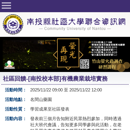
回首頁
關於社大
公佈欄
行事曆
最新活動
活動花絮
社區回饋-[南投校本部]有機農業栽培實務
課程一覽表
活動時間：
2025/11/22 09:00 至 2025/11/22 12:00
志工與社團
活動地點：
名間山藥園
社大學習Q&A
活動性質：
學習成果至社區發表
友站連結
活動內容：
發表前三個月告知附近民眾熱烈參加，同時透過
社大班代會議，告知更多同學參與此活動，在老
網路選課