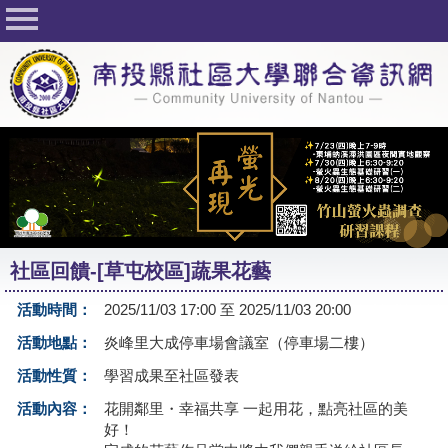
回首頁
關於社大
公佈欄
行事曆
最新活動
活動花絮
社區回饋-[草屯校區]蔬果花藝
課程一覽表
活動時間：
2025/11/03 17:00 至 2025/11/03 20:00
志工與社團
活動地點：
炎峰里大成停車場會議室（停車場二樓）
社大學習Q&A
活動性質：
學習成果至社區發表
友站連結
活動內容：
花開鄰里・幸福共享 一起用花，點亮社區的美
好！
網路選課