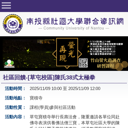
回首頁
關於社大
公佈欄
行事曆
最新活動
活動花絮
社區回饋-[草屯校區]陳氏38式太極拳
課程一覽表
活動時間：
2025/11/09 10:00 至 2025/11/09 12:00
志工與社團
活動地點：
寶積寺
社大學習Q&A
活動性質：
課程(學員)參與社區活動
友站連結
活動內容：
草屯寶積寺舉行長壽法會，隆重邀請各單位同赴
佛寺表演供養佛法僧三寶，本草屯社區大學的陳
網路選課