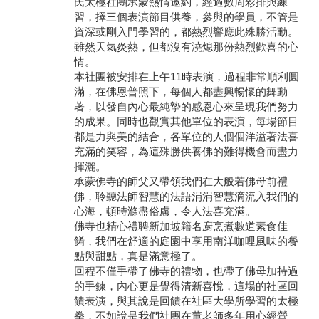
氏太極社團承蒙熱情邀約，經過數周彩排與練
習，擇三個表演節目供養，參與的學員，不管是
學員專區
資深或剛入門學習的，都熱烈響應此殊勝活動。
雖然天氣炎熱，但都沒有澆熄那份熱烈歡喜的心
教師專區
情。
本社團被安排在上午11時表演，過程非常順利圓
評委專區
滿，在佛恩普照下，每個人都盡興暢懷的舞動
著，以發自內心最純摯的感恩心來呈現我們努力
校務行政
的成果。同時也觀賞其他單位的表演，每場節目
都是力與美的結合，各單位的人個個洋溢著法喜
充滿的笑容，為這殊勝供養佛的難得機會而盡力
揮灑。
承蒙佛寺的師父又帶領我們在大般若佛母前禮
佛，聆聽法師智慧的法語涓涓智慧滴流入我們的
心海，頓時滌盡俗慮，令人法喜充滿。
佛寺也精心禮聘新加坡籍名廚烹煮數道素食佳
餚，我們在舒適的庭園中享用南洋咖哩風味的餐
點與甜點，真是滿意極了。
回程不僅手帶了佛寺的禮物，也帶了佛母加持過
的手鍊，內心更是覺得清新喜悅，這場的社區回
饋表演，與其說是回饋在社區大學所學習的太極
拳，不如說是我們社團在董老師多年用心經營