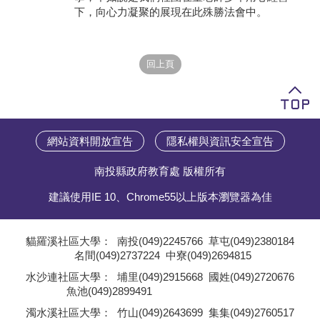
下，向心力凝聚的展現在此殊勝法會中。
網站資料開放宣告
隱私權與資訊安全宣告
南投縣政府教育處 版權所有
建議使用IE 10、Chrome55以上版本瀏覽器為佳
貓羅溪社區大學：
南投(049)2245766
草屯(049)2380184
名間(049)2737224
中寮(049)2694815
;
水沙連社區大學：
埔里(049)2915668
國姓(049)2720676
魚池(049)2899491
;
濁水溪社區大學：
竹山(049)2643699
集集(049)2760517