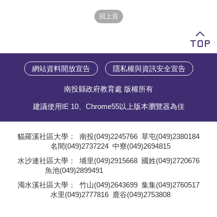
學員專區
教師專區
評委專區
網站資料開放宣告
隱私權與資訊安全宣告
校務行政
南投縣政府教育處 版權所有
建議使用IE 10、Chrome55以上版本瀏覽器為佳
貓羅溪社區大學：
南投(049)2245766
草屯(049)2380184
名間(049)2737224
中寮(049)2694815
;
水沙連社區大學：
埔里(049)2915668
國姓(049)2720676
魚池(049)2899491
;
濁水溪社區大學：
竹山(049)2643699
集集(049)2760517
水里(049)2777816
鹿谷(049)2753808