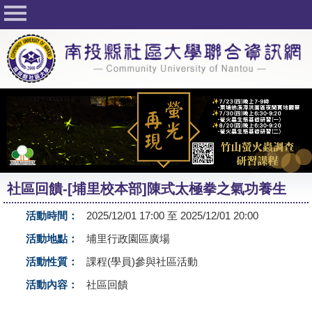
回首頁
關於社大
公佈欄
行事曆
最新活動
活動花絮
社區回饋-[埔里校本部]陳式太極拳之氣功養生
課程一覽表
活動時間：
2025/12/01 17:00 至 2025/12/01 20:00
志工與社團
活動地點：
埔里行政園區廣場
社大學習Q&A
活動性質：
課程(學員)參與社區活動
友站連結
活動內容：
社區回饋
網路選課