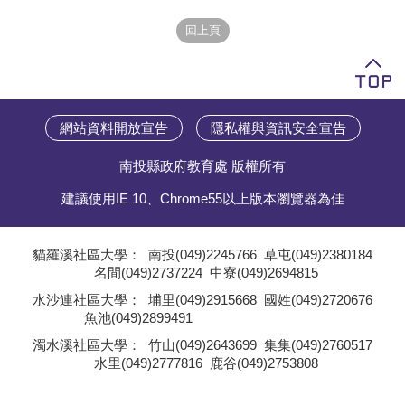
學員專區
教師專區
評委專區
網站資料開放宣告
隱私權與資訊安全宣告
校務行政
南投縣政府教育處 版權所有
建議使用IE 10、Chrome55以上版本瀏覽器為佳
貓羅溪社區大學：
南投(049)2245766
草屯(049)2380184
名間(049)2737224
中寮(049)2694815
;
水沙連社區大學：
埔里(049)2915668
國姓(049)2720676
魚池(049)2899491
;
濁水溪社區大學：
竹山(049)2643699
集集(049)2760517
水里(049)2777816
鹿谷(049)2753808