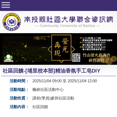
回首頁
關於社大
公佈欄
行事曆
最新活動
活動花絮
社區回饋-[埔里校本部]精油香氛手工皂DIY
課程一覽表
活動時間：
2025/11/04 09:00 至 2025/11/04 12:00
志工與社團
活動地點：
楓林社區活動中心
社大學習Q&A
活動性質：
課程(學員)參與社區活動
友站連結
活動內容：
社區回饋
網路選課