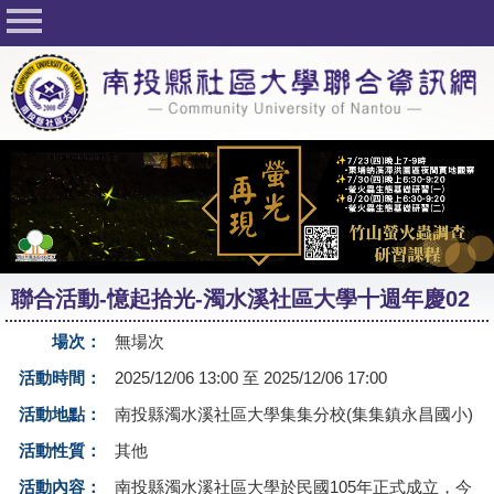
回首頁
關於社大
公佈欄
行事曆
最新活動
活動花絮
聯合活動-憶起拾光-濁水溪社區大學十週年慶02
課程一覽表
場次：
無場次
志工與社團
活動時間：
2025/12/06 13:00 至 2025/12/06 17:00
社大學習Q&A
活動地點：
南投縣濁水溪社區大學集集分校(集集鎮永昌國小)
友站連結
活動性質：
其他
網路選課
活動內容：
南投縣濁水溪社區大學於民國105年正式成立，今