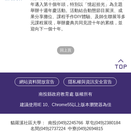
年邁入第十個年頭，特別以「憶起拾光」為主題
學員專區
舉辦十週年慶活動。活動結合動態節目展演、成
果分享攤位、課程手作DIY體驗、及師生聯展等多
教師專區
元課程展現，舉辦慶典共同見證十年的累積，並
迎向下一個十年。
評委專區
校務行政
網站資料開放宣告
隱私權與資訊安全宣告
南投縣政府教育處 版權所有
建議使用IE 10、Chrome55以上版本瀏覽器為佳
貓羅溪社區大學：
南投(049)2245766
草屯(049)2380184
名間(049)2737224
中寮(049)2694815