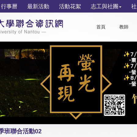
行事曆
最新活動
活動花絮
志工與社團
社
首頁
教師
季班聯合活動02