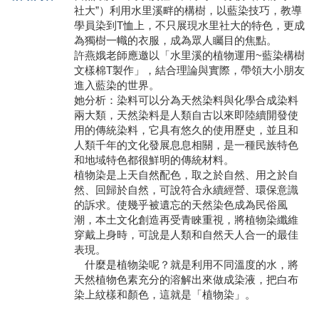
社大”）利用水里溪畔的構樹，以藍染技巧，教導
學員專區
學員染到T恤上，不只展現水里社大的特色，更成
為獨樹一幟的衣服，成為眾人矚目的焦點。
教師專區
許燕娥老師應邀以「水里溪的植物運用~藍染構樹
文樣棉T製作」，結合理論與實際，帶領大小朋友
評委專區
進入藍染的世界。
她分析：染料可以分為天然染料與化學合成染料
校務行政
兩大類，天然染料是人類自古以來即陸續開發使
用的傳統染料，它具有悠久的使用歷史，並且和
人類千年的文化發展息息相關，是一種民族特色
和地域特色都很鮮明的傳統材料。
植物染是上天自然配色，取之於自然、用之於自
然、回歸於自然，可說符合永續經營、環保意識
的訴求。使幾乎被遺忘的天然染色成為民俗風
潮，本土文化創造再受青睞重視，將植物染纖維
穿戴上身時，可說是人類和自然天人合一的最佳
表現。
什麼是植物染呢？就是利用不同溫度的水，將
天然植物色素充分的溶解出來做成染液，把白布
染上紋樣和顏色，這就是「植物染」。