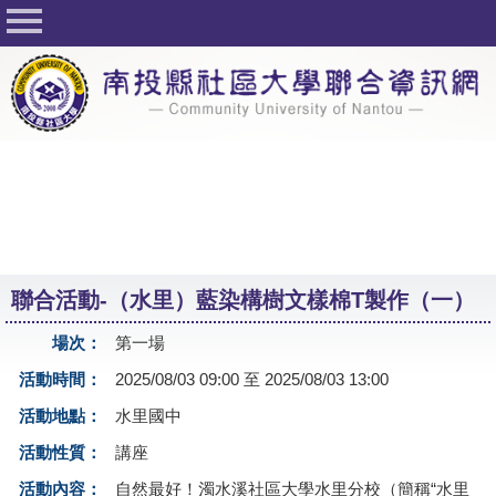
回首頁
關於社大
公佈欄
行事曆
最新活動
活動花絮
聯合活動-（水里）藍染構樹文樣棉T製作（一）
課程一覽表
場次：
第一場
志工與社團
活動時間：
2025/08/03 09:00 至 2025/08/03 13:00
社大學習Q&A
活動地點：
水里國中
友站連結
活動性質：
講座
網路選課
活動內容：
自然最好！濁水溪社區大學水里分校（簡稱“水里