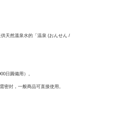
天然溫泉水的「温泉 (おんせん /
000日圓備用）。
）需密封，一般商品可直接使用。