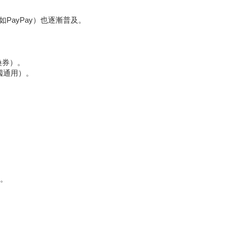
PayPay）也逐漸普及。
換券）。
全國通用）。
。