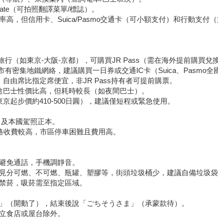
anslate（可拍照翻譯菜單/標誌）。
高，但信用卡、Suica/Pasmo交通卡（可小額支付）和行動支付（如
途旅行（如東京-大阪-京都），可購買JR Pass（需在海外提前購買兌
市有密集地鐵網絡，建議購買一日券或交通IC卡（Suica、Pasmo
自由席比指定席便宜，非JR Pass持有者可提前購票。
途巴士性價比高，但耗時較長（如夜間巴士）。
京起步價約410-500日圓），建議僅短程或緊急使用。
）及本國駕照正本。
路收費較高，市區停車困難且費用高。
避免通話，手機調靜音。
見分可燃、不可燃、瓶罐、塑膠等，街頭垃圾桶少，建議自備垃圾袋
禁菸，吸菸需至指定區域。
」（開動了），結束後說「ごちそうさま」（承蒙款待）。
立食店或屋台除外。