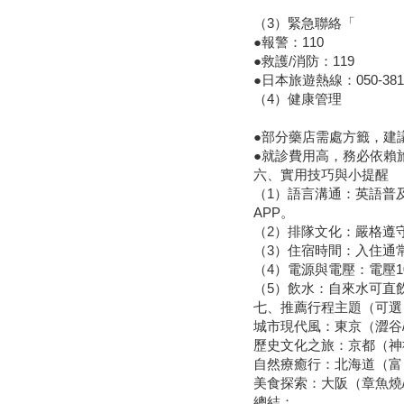
（3）緊急聯絡「
●報警：110
●救護/消防：119
●日本旅遊熱線：050-38
（4）健康管理
●部分藥店需處方籤，建
●就診費用高，務必依賴
六、實用技巧與小提醒
（1）語言溝通：英語普
APP。
（2）排隊文化：嚴格遵
（3）住宿時間：入住通常為
（4）電源與電壓：電壓
（5）飲水：自來水可直
七、推薦行程主題（可選
城市現代風：東京（澀谷
歷史文化之旅：京都（神
自然療癒行：北海道（富
美食探索：大阪（章魚燒
總結：