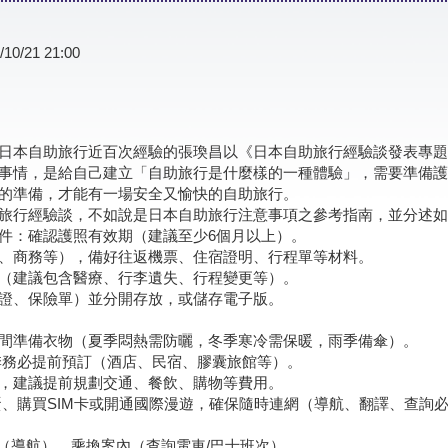
/10/21 21:00
日本自助旅行近百次經驗的張瑍昌以《日本自助旅行經驗談發表專題
事情，是給自己建立「自助旅行是什麼樣的一種體驗」，需要準備護
的準備，才能有一場安全又愉快的自助旅行。
旅行經驗談，不如說是日本自助旅行注意事項之參考指南，並分述如
件：確認護照有效期（建議至少6個月以上）。
、商務等），備好往返機票、住宿證明、行程單等材料。
（建議包含醫療、行李遺失、行程變更等）。
證、保險單）並分開存放，或儲存電子版。
間準備衣物（夏季悶熱需防曬，冬季寒冷需保暖，雨季備傘）。
季務必提前預訂（酒店、民宿、膠囊旅館等）。
，建議提前規劃交通、餐飲、購物等費用。
i蛋、購買SIM卡或開通國際漫遊，確保隨時連網（導航、翻譯、查詢
Maps（導航）、乘換案內（查詢電車/巴士班次）。