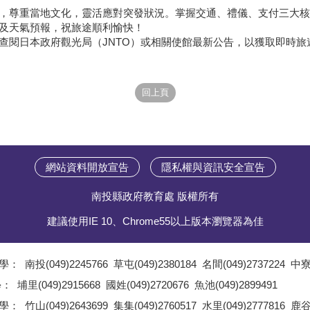
，尊重當地文化，靈活應對突發狀況。掌握交通、禮儀、支付三大核
及天氣預報，祝旅途順利愉快！
查閱日本政府觀光局（JNTO）或相關使館最新公告，以獲取即時旅
網站資料開放宣告
隱私權與資訊安全宣告
南投縣政府教育處 版權所有
建議使用IE 10、Chrome55以上版本瀏覽器為佳
學：
南投(049)2245766
草屯(049)2380184
名間(049)2737224
中寮(
;
學：
埔里(049)2915668
國姓(049)2720676
魚池(049)2899491
;
學：
竹山(049)2643699
集集(049)2760517
水里(049)2777816
鹿谷(