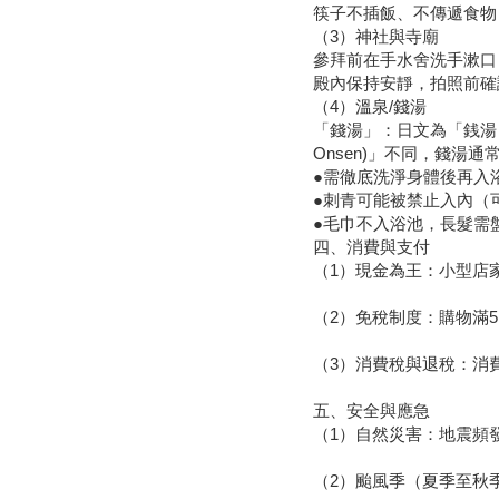
筷子不插飯、不傳遞食物
（3）神社與寺廟
參拜前在手水舍洗手漱口
殿內保持安靜，拍照前確
（4）溫泉/錢湯
「錢湯」：日文為「銭湯 
Onsen)」不同，錢湯
●需徹底洗淨身體後再入
●刺青可能被禁止入內（
●毛巾不入浴池，長髮需
四、消費與支付
（1）現金為王：小型店家
（2）免稅制度：購物滿
（3）消費稅與退稅：消
五、安全與應急
（1）自然災害：地震頻
（2）颱風季（夏季至秋