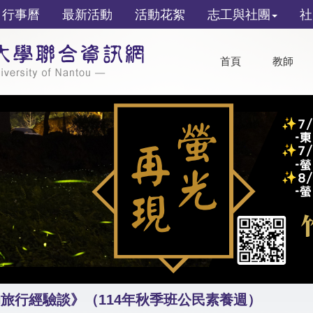
行事曆
最新活動
活動花絮
志工與社團
社
首頁
教師
旅行經驗談》（114年秋季班公民素養週）