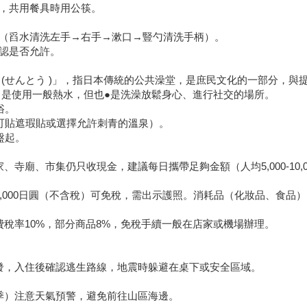
，共用餐具時用公筷。
（舀水清洗左手→右手→漱口→豎勺清洗手柄）。
認是否允許。
(せんとう )」，指日本傳統的公共澡堂，是庶民文化的一部分，與提供
通常是使用一般熱水，但也●是洗澡放鬆身心、進行社交的場所。
浴。
可貼遮瑕貼或選擇允許刺青的溫泉）。
盤起。
、寺廟、市集仍只收現金，建議每日攜帶足夠金額（人均5,000-10,
5,000日圓（不含稅）可免稅，需出示護照。消耗品（化妝品、食品
費稅率10%，部分商品8%，免稅手續一般在店家或機場辦理。
發，入住後確認逃生路線，地震時躲避在桌下或安全區域。
季）注意天氣預警，避免前往山區海邊。