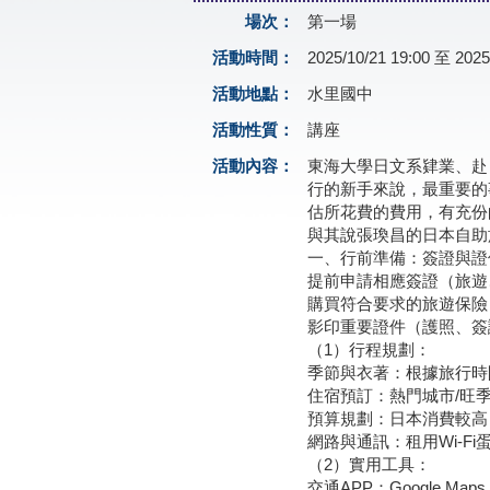
場次：
第一場
活動時間：
2025/10/21 19:00 至 2025
活動地點：
水里國中
活動性質：
講座
活動內容：
東海大學日文系肄業、赴
行的新手來說，最重要的
估所花費的費用，有充份
與其說張瑍昌的日本自助
一、行前準備：簽證與證
提前申請相應簽證（旅遊
購買符合要求的旅遊保險
影印重要證件（護照、簽
（1）行程規劃：
季節與衣著：根據旅行時
住宿預訂：熱門城市/旺
預算規劃：日本消費較高
網路與通訊：租用Wi-F
（2）實用工具：
交通APP：Google 