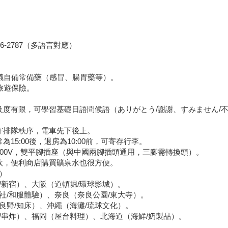
16-2787（多語言對應）
議自備常備藥（感冒、腸胃藥等）。
旅遊保險。
及度有限，可學習基礎日語問候語（ありがとう/謝謝、すみません/
守排隊秩序，電車先下後上。
15:00後，退房為10:00前，可寄存行李。
100V，雙平腳插座（與中國兩腳插頭通用，三腳需轉換頭）。
飲，便利商店購買礦泉水也很方便。
）
/新宿）、大阪（道頓堀/環球影城）。
社/和服體驗）、奈良（奈良公園/東大寺）。
良野/知床）、沖繩（海灘/琉球文化）。
/串炸）、福岡（屋台料理）、北海道（海鮮/奶製品）。