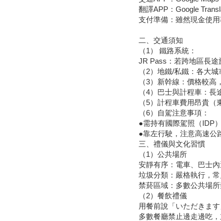
翻譯APP：Google Tr
支付準備：雖然現金使用率
二、交通須知
（1） 鐵路系統：
JR Pass：若跨地區長
（2）地鐵/私鐵：各大城
（3）新幹線：價格較高，
（4）巴士與計程車：長
（5）計程車費用昂貴（東
（6）自駕注意事項：
●需持有國際駕照（IDP
●靠左行駛，注意高速公
三、禮儀與文化習慣
（1）公共場所
安靜有序：電車、巴士內
垃圾分類：嚴格執行，常
禁菸區域：多數公共場所
（2）餐飲禮儀
用餐前說「いただきます
多數餐廳禁止邊走邊吃，