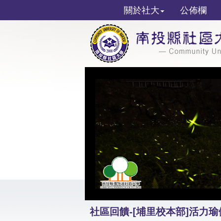
關於社大
公佈欄
社區回饋-[埔里校本部]活力瑜