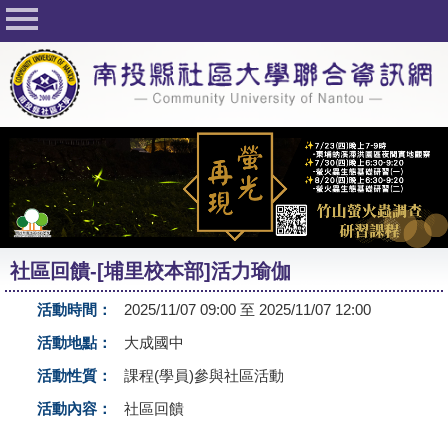
回首頁
關於社大
公佈欄
行事曆
最新活動
活動花絮
社區回饋-[埔里校本部]活力瑜伽
課程一覽表
活動時間：
2025/11/07 09:00 至 2025/11/07 12:00
志工與社團
活動地點：
大成國中
社大學習Q&A
活動性質：
課程(學員)參與社區活動
友站連結
活動內容：
社區回饋
網路選課