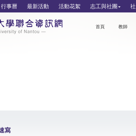
行事曆
最新活動
活動花絮
志工與社團
社
首頁
教師
速寫