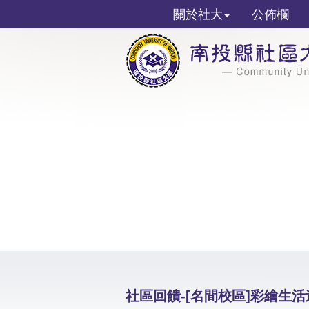
關於社大
公佈欄
社區回饋-[名間校區]彩繪生活