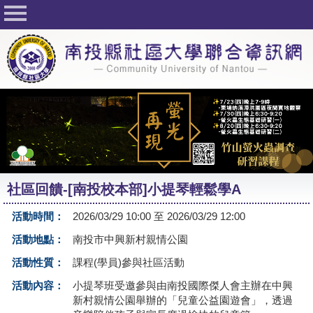
回首頁
關於社大
公佈欄
行事曆
最新活動
活動花絮
社區回饋-[南投校本部]小提琴輕鬆學A
課程一覽表
活動時間：
2026/03/29 10:00 至 2026/03/29 12:00
志工與社團
活動地點：
南投市中興新村親情公園
社大學習Q&A
活動性質：
課程(學員)參與社區活動
友站連結
活動內容：
小提琴班受邀參與由南投國際傑人會主辦在中興
新村親情公園舉辦的「兒童公益園遊會」，透過
網路選課