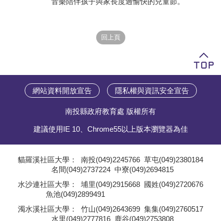
音樂陪伴孩子與家長度過愉快的兒童節。
學員專區
教師專區
評委專區
校務行政
網站資料開放宣告
隱私權與資訊安全宣告
南投縣政府教育處 版權所有
建議使用IE 10、Chrome55以上版本瀏覽器為佳
貓羅溪社區大學：
南投(049)2245766
草屯(049)2380184
名間(049)2737224
中寮(049)2694815
;
水沙連社區大學：
埔里(049)2915668
國姓(049)2720676
魚池(049)2899491
;
濁水溪社區大學：
竹山(049)2643699
集集(049)2760517
水里(049)2777816
鹿谷(049)2753808