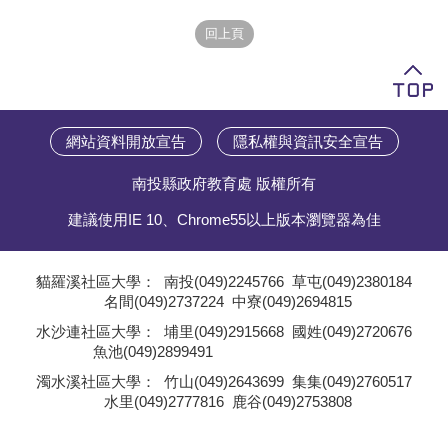
學員專區
教師專區
評委專區
網站資料開放宣告
隱私權與資訊安全宣告
校務行政
南投縣政府教育處 版權所有
建議使用IE 10、Chrome55以上版本瀏覽器為佳
貓羅溪社區大學：
南投(049)2245766
草屯(049)2380184
名間(049)2737224
中寮(049)2694815
;
水沙連社區大學：
埔里(049)2915668
國姓(049)2720676
魚池(049)2899491
;
濁水溪社區大學：
竹山(049)2643699
集集(049)2760517
水里(049)2777816
鹿谷(049)2753808