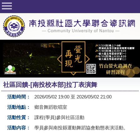
回首頁
關於社大
公佈欄
行事曆
最新活動
活動花絮
社區回饋-[南投校本部]拉丁表演舞
課程一覽表
活動時間：
2026/05/02 19:00 至 2026/05/02 21:00
志工與社團
活動地點：
鄉音舞蹈歌唱室
社大學習Q&A
活動性質：
課程(學員)參與社區活動
友站連結
活動內容：
學員參與南投縣運動舞蹈協會動態表演活動。
網路選課