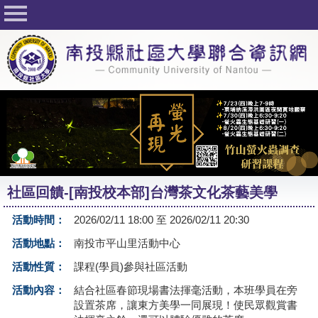
回首頁
關於社大
公佈欄
行事曆
最新活動
活動花絮
社區回饋-[南投校本部]台灣茶文化茶藝美學
課程一覽表
活動時間：
2026/02/11 18:00 至 2026/02/11 20:30
志工與社團
活動地點：
南投市平山里活動中心
社大學習Q&A
活動性質：
課程(學員)參與社區活動
友站連結
活動內容：
結合社區春節現場書法揮毫活動，本班學員在旁
設置茶席，讓東方美學一同展現！使民眾觀賞書
網路選課