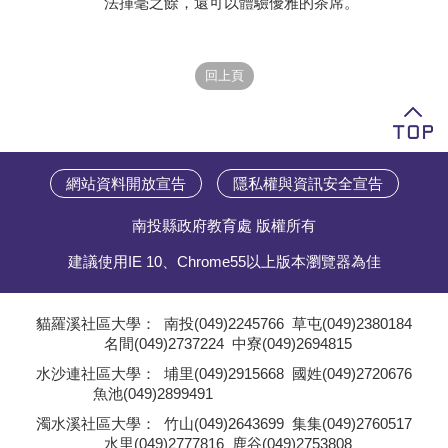
法揮毫之餘，還可以體驗優雅的茶席。
學員專區
教師專區
評委專區
校務行政
網站資料開放宣告
隱私權與資訊安全宣告
南投縣政府教育處 版權所有
建議使用IE 10、Chrome55以上版本瀏覽器為佳
貓羅溪社區大學：
南投(049)2245766
草屯(049)2380184
名間(049)2737224
中寮(049)2694815
;
水沙連社區大學：
埔里(049)2915668
國姓(049)2720676
魚池(049)2899491
;
濁水溪社區大學：
竹山(049)2643699
集集(049)2760517
水里(049)2777816
鹿谷(049)2753808