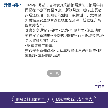
活動內容：
2026年5月起，台灣實施高齡換照新制，換照年齡
學員專區
門檻從75歲下修至70歲。新制規定70歲以上長者
須通過體檢、認知功能測驗（或檢測）、危險感
教師專區
知體驗及安全教育課程後換發駕照，旨在提升高
齡駕駛安全。
評委專區
健康與交通安全-視力• 聽力• 行動能力• 認知功能
交通安全新法規-• 高齡換照制度• 行人保護與停讓•
校務行政
無照駕駛及其他違規
• 微型電動二輪車
交通安全新知路權• 大型車視野死角與內輪差• 防
禦駕駛• 車輛輔助系統
網站資料開放宣告
隱私權與資訊安全宣告