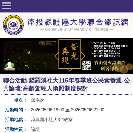
回首頁
關於社大
公佈欄
行事曆
最新活動
活動花絮
聯合活動-貓羅溪社大115年春季班公民素養週-公
課程一覽表
共論壇:高齡駕駛人換照制度探討
志工與社團
場次：
無場次
社大學習Q&A
活動時間：
2026/05/06 19:00 至 2026/05/06 21:00
友站連結
活動地點：
漳興國小社大3-4教室
活動性質：
論壇
網路選課