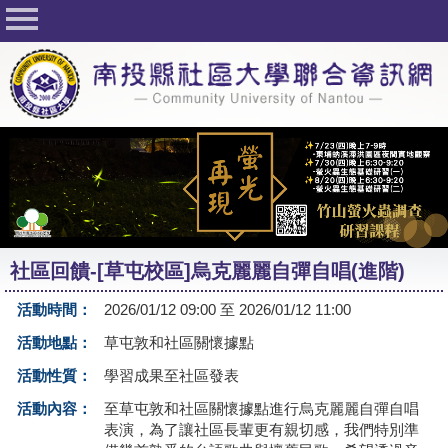
回首頁
關於社大
公佈欄
行事曆
最新活動
活動花絮
社區回饋-[草屯校區]烏克麗麗自彈自唱(進階)
課程一覽表
活動時間：
2026/01/12 09:00 至 2026/01/12 11:00
志工與社團
活動地點：
草屯敦和社區關懷據點
社大學習Q&A
活動性質：
學習成果至社區發表
友站連結
活動內容：
至草屯敦和社區關懷據點進行烏克麗麗自彈自唱
表演，為了讓社區長輩更有親切感，我們特別準
網路選課