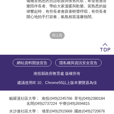
備幾首熟悉的台語歌曲與懷舊民歌，希望透過音
樂陪伴長者、帶給大家溫暖與歡樂。當熟悉的旋
學員專區
律響起時，有些長者會跟著輕聲哼唱，有些長者
開心地拍手打節奏，氣氛相當溫馨熱鬧。
教師專區
評委專區
校務行政
網站資料開放宣告
隱私權與資訊安全宣告
南投縣政府教育處 版權所有
建議使用IE 10、Chrome55以上版本瀏覽器為佳
貓羅溪社區大學：
南投(049)2245766
草屯(049)2380184
名間(049)2737224
中寮(049)2694815
;
水沙連社區大學：
埔里(049)2915668
國姓(049)2720676