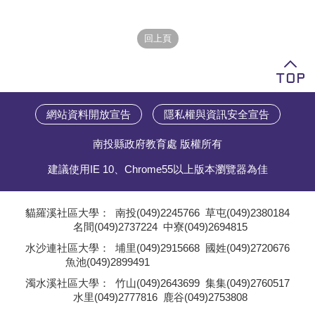
學員專區
教師專區
評委專區
校務行政
網站資料開放宣告
隱私權與資訊安全宣告
南投縣政府教育處 版權所有
建議使用IE 10、Chrome55以上版本瀏覽器為佳
貓羅溪社區大學：
南投(049)2245766
草屯(049)2380184
名間(049)2737224
中寮(049)2694815
;
水沙連社區大學：
埔里(049)2915668
國姓(049)2720676
魚池(049)2899491
;
濁水溪社區大學：
竹山(049)2643699
集集(049)2760517
水里(049)2777816
鹿谷(049)2753808