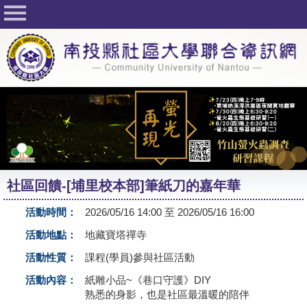
回首頁
關於社大
公佈欄
行事曆
最新活動
活動花絮
社區回饋-[埔里校本部]筆紙刀的嘉年華
課程一覽表
活動時間：
2026/05/16 14:00 至 2026/05/16 16:00
志工與社團
活動地點：
地藏寶塔禪寺
社大學習Q&A
活動性質：
課程(學員)參與社區活動
友站連結
活動內容：
紙雕小品~《巷口守護》DIY
熟悉的身影，也是社區最溫暖的陪伴
網路選課