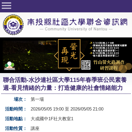
回首頁
關於社大
公佈欄
行事曆
最新活動
活動花絮
聯合活動-水沙連社區大學115年春季班公民素養
課程一覽表
週-看見情緒的力量：打造健康的社會情緒能力
志工與社團
場次：
第一場
社大學習Q&A
活動時間：
2026/05/05 19:00 至 2026/05/05 21:00
友站連結
活動地點：
大成國中1F社大教室1
活動性質：
講座
網路選課