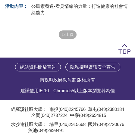
活動內容：
公民素養週-看見情緒的力量：打造健康的社會情
學員專區
緒能力
教師專區
評委專區
校務行政
網站資料開放宣告
隱私權與資訊安全宣告
南投縣政府教育處 版權所有
建議使用IE 10、Chrome55以上版本瀏覽器為佳
貓羅溪社區大學：
南投(049)2245766
草屯(049)2380184
名間(049)2737224
中寮(049)2694815
;
水沙連社區大學：
埔里(049)2915668
國姓(049)2720676
魚池(049)2899491